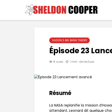
SAISON 5 BIG BANG THEORY
Épisode 23 Lan
8 vues
1 min. de lecture
Résumé
La NASA replanifie la mission d’How
attendant, Leonard dit quelque ch