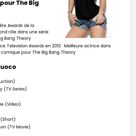
pour The Big
llite Awards de la
ond rôle dans une série
ig Bang Theory
e Television Awards en 2013 : Meilleure actrice dans
e comique pour The Big Bang Theory
Cuoco
uction)
y (TV Series)
vie (Video)
 (Short)
son (TV Movie)