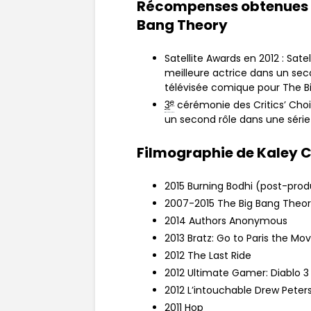
Récompenses obtenues 
Bang Theory
Satellite Awards en 2012 : Sate
meilleure actrice dans un sec
télévisée comique pour The B
e
3
cérémonie des Critics’ Choic
un second rôle dans une séri
Filmographie de Kaley 
2015 Burning Bodhi (post-prod
2007-2015 The Big Bang Theor
2014 Authors Anonymous
2013 Bratz: Go to Paris the Mo
2012 The Last Ride
2012 Ultimate Gamer: Diablo 3
2012 L’intouchable Drew Peter
2011 Hop