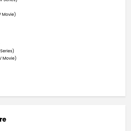
V Movie)
)
Series)
V Movie)
re