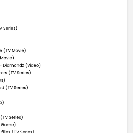
V Series)
e (TV Movie)
 Movie)
 – Diamondz (Video)
ers (TV Series)
es)
d (TV Series)
o)
(TV Series)
eo Game)
lles (TV Series)