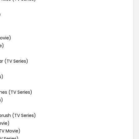
)
ovie)
e)
r (TV Series)
s)
s (TV Series)
s)
rush (TV Series)
ovie)
TV Movie)
 Series)