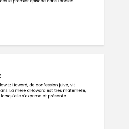
dès le premier épisode dans l’ancien
z
witz Howard, de confession juive, vit
ans. La mère d’Howard est très maternelle,
orsqu’elle s’exprime et présente...