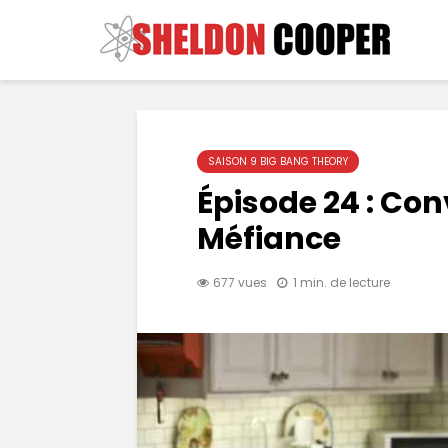
SAISON 9 BIG BANG THEORY
Épisode 24 : Co
Méfiance
677 vues
1 min. de lecture